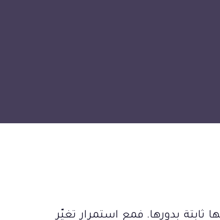
 ثابتة بدورها. فمع استمرار تغيّر