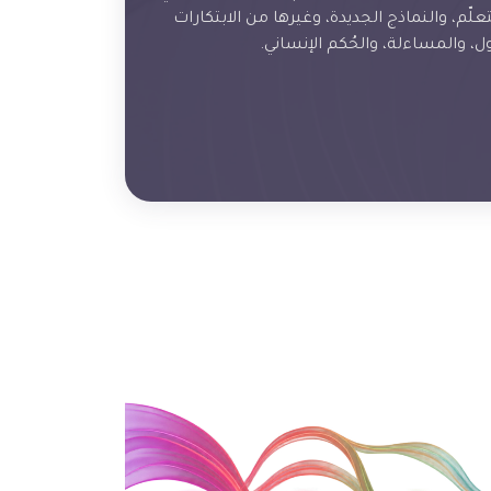
لّم، والنماذج الجديدة، وغيرها من الابتكارات
ل، والمساءلة، والحُكم الإنساني.