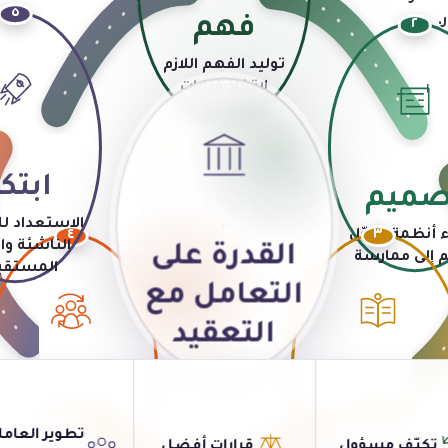
٥
فهم
.
٢
توليد الفهم اللازم
لاتخاذ قرارات
مستنيرة
ابتكا
صميم
الاستعداد ل
 أنظمة تحوّل
٤
٣
الناشئة و
القدرة على
م إلى ممارسة
المستقب
التعامل مع
التعقيد
تطوير
تحوّل
تطوير العامل
ناء المعارف، والحكم
إدماج التغيير عبر
تكيّف مسؤول
قرارات أفضل