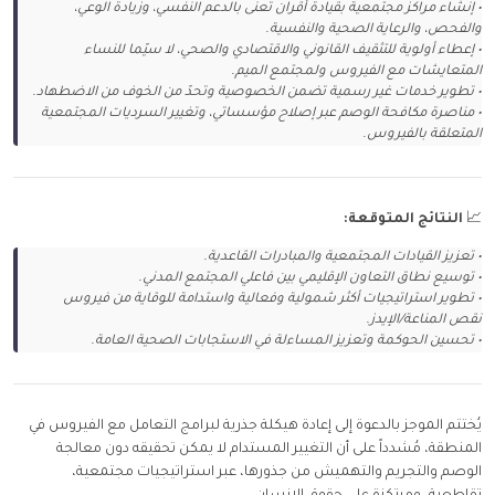
• إنشاء مراكز مجتمعية بقيادة أقران تُعنى بالدعم النفسي، وزيادة الوعي،
والفحص، والرعاية الصحية والنفسية.
• إعطاء أولوية للتثقيف القانوني والاقتصادي والصحي، لا سيّما للنساء
المتعايشات مع الفيروس ولمجتمع الميم.
• تطوير خدمات غير رسمية تضمن الخصوصية وتحدّ من الخوف من الاضطهاد.
• مناصرة مكافحة الوصم عبر إصلاح مؤسساتي، وتغيير السرديات المجتمعية
المتعلقة بالفيروس.
📈
النتائج المتوقعة:
• تعزيز القيادات المجتمعية والمبادرات القاعدية.
• توسيع نطاق التعاون الإقليمي بين فاعلي المجتمع المدني.
• تطوير استراتيجيات أكثر شمولية وفعالية واستدامة للوقاية من فيروس
نقص المناعة/الإيدز.
• تحسين الحوكمة وتعزيز المساءلة في الاستجابات الصحية العامة.
يُختتم الموجز بالدعوة إلى إعادة هيكلة جذرية لبرامج التعامل مع الفيروس في
المنطقة، مُشدداً على أن التغيير المستدام لا يمكن تحقيقه دون معالجة
الوصم والتجريم والتهميش من جذورها، عبر استراتيجيات مجتمعية،