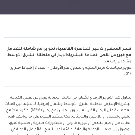
كسر المحظورات عبر المناصرة القاعدية: نحو برامج شاملة للتعامل
مع فيروس نقص المناعة البشرية/الإيدز في منطقة الشرق الأوسط
وشمال إفريقيا
موجز سياسات مركز التنمية والتعاون عبر الأوطان – العدد 2 | شباط/فبراير
2017
يتناول هذا الموجز الارتفاع المُقلق في حالات الإصابة بفيروس نقص المناعة
البشرية/الإيدز في منطقة الشرق الأوسط وشمال إفريقيا، لا سيّما بين الفئات
المهمشة مثل الرجال الذين يمارسون الجنس مع رجال (MSM)، وأفراد مجتمع
الميم، والنساء، واللاجئين واللاجئات. كما يسلّط الضوء على ما تواجهه هذه
الفئات من وصم منهجي، وتجريم قانوني، ومحظورات جندرية وجنسية تعيق
الوصول إلى خدمات الوقاية والرعاية، ويقدّم نقداً للنهج القائم على الدولة في