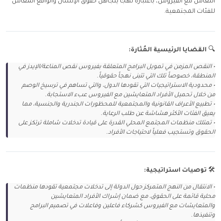
التعامل مع الفيروس، باعتباره نهجاً يتجاهل حقوق الإنسان والواقع المعاش
للفئات المجتمعية.
🔍
القضايا الرئيسية المُثارة:
• النقص المزمن في تمويل البرامج المتعلقة بفيروس نقص المناعة/الإيدز في
المنطقة، خصوصاً تلك التي تتبنى نهجاً حقوقياً.
• محدودية الاستراتيجيات التي تقودها الدول، والتي تساهم في ترسيخ الوصم
من خلال تحميل الأفراد المتعايشين مع الفيروس عبء الاستجابة.
• تطبيع الأعراف القانونية والمجتمعية للمحظورات الجندرية والجنسية، مما
يعيق الفئات الأكثر هشاشة عن طلب الرعاية.
• تمتلك منظمات المجتمع المحلي القدرة على قيادة تدخلات شاملة ترتكز على
الحقوق وتستجيب فعلياً لاحتياجات الأفراد.
🛠️
توصيات استراتيجية:
• الانتقال من النهج المتمركز حول الدولة إلى تدخلات مجتمعية تقودها منظمات
محلية قائمة على الحقوق، مع ضمان إشراك الأفراد المتعايشين
والمتعايشات مع الفيروس كشركاء فاعلين وفاعلات في تصميم البرامج
وتنفيذها.